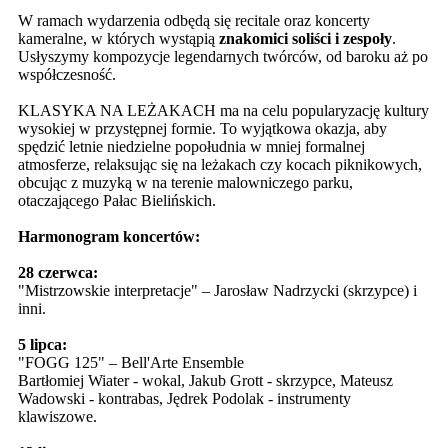
W ramach wydarzenia odbędą się recitale oraz koncerty
kameralne, w których wystąpią
znakomici soliści i zespoły
.
Usłyszymy kompozycje legendarnych twórców, od baroku aż po
współczesność.
KLASYKA NA LEŻAKACH ma na celu popularyzację kultury
wysokiej w przystępnej formie. To wyjątkowa okazja, aby
spędzić letnie niedzielne popołudnia w mniej formalnej
atmosferze, relaksując się na leżakach czy kocach piknikowych,
obcując z muzyką w na terenie malowniczego parku,
otaczającego Pałac Bielińskich.
Harmonogram koncertów:
28 czerwca:
"Mistrzowskie interpretacje" – Jarosław Nadrzycki (skrzypce) i
inni.
5 lipca:
"FOGG 125" – Bell'Arte Ensemble
Bartłomiej Wiater - wokal, Jakub Grott - skrzypce, Mateusz
Wadowski - kontrabas, Jędrek Podolak - instrumenty
klawiszowe.