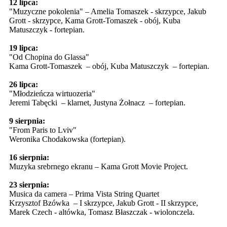
12 lipca:
"Muzyczne pokolenia" – Amelia Tomaszek - skrzypce, Jakub
Grott - skrzypce, Kama Grott-Tomaszek - obój, Kuba
Matuszczyk - fortepian.
19 lipca:
"Od Chopina do Glassa"
Kama Grott-Tomaszek – obój, Kuba Matuszczyk – fortepian.
26 lipca:
"Młodzieńcza wirtuozeria"
Jeremi Tabęcki – klarnet, Justyna Żołnacz – fortepian.
9 sierpnia:
"From Paris to Lviv"
Weronika Chodakowska (fortepian).
16 sierpnia:
Muzyka srebrnego ekranu – Kama Grott Movie Project.
23 sierpnia:
Musica da camera – Prima Vista String Quartet
Krzysztof Bzówka – I skrzypce, Jakub Grott - II skrzypce,
Marek Czech - altówka, Tomasz Błaszczak - wiolonczela.