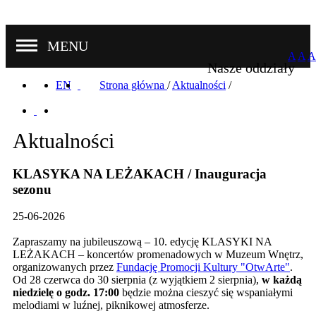
MENU
A
A
A
Nasze oddziały
EN
Strona główna
/
Aktualności
/
Aktualności
KLASYKA NA LEŻAKACH / Inauguracja
sezonu
25-06-2026
Zapraszamy na jubileuszową – 10. edycję KLASYKI NA
LEŻAKACH – koncertów promenadowych w Muzeum Wnętrz,
organizowanych przez
Fundację Promocji Kultury "OtwArte"
.
Od 28 czerwca do 30 sierpnia (z wyjątkiem 2 sierpnia),
w każdą
niedzielę o godz. 17:00
będzie można cieszyć się wspaniałymi
melodiami w luźnej, piknikowej atmosferze.