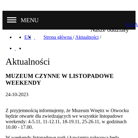
MENU
A
A
A
Nasze oddziały
EN
Strona główna
/
Aktualności
/
Aktualności
MUZEUM CZYNNE W LISTOPADOWE
WEEKENDY
24-10-2023
Z przyjemnością informujemy, że Muzeum Wnętrz w Otwocku
będzie otwarte dla zwiedzających we wszystkie listopadowe
weekendy: 4-5.11, 11-12.11, 18-19.11, 25-26.11, w godzinach
10.00 - 17.00.
W weekendy listopadowe park i kawiarnia pałacowa będą