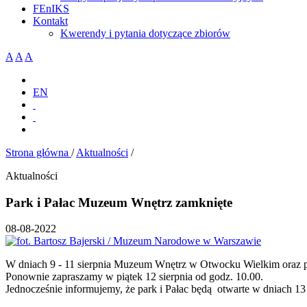
FEnIKS
Kontakt
Kwerendy i pytania dotyczące zbiorów
A
A
A
EN
Strona główna
/
Aktualności
/
Aktualności
Park i Pałac Muzeum Wnętrz zamknięte
08-08-2022
W dniach 9 - 11 sierpnia Muzeum Wnętrz w Otwocku Wielkim oraz pa
Ponownie zapraszamy w piątek 12 sierpnia od godz. 10.00.
Jednocześnie informujemy, że park i Pałac będą otwarte w dniach 13 