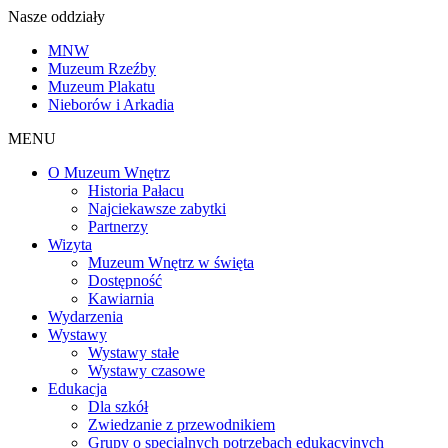
Nasze oddziały
MNW
Muzeum Rzeźby
Muzeum Plakatu
Nieborów i Arkadia
MENU
O Muzeum Wnętrz
Historia Pałacu
Najciekawsze zabytki
Partnerzy
Wizyta
Muzeum Wnętrz w święta
Dostępność
Kawiarnia
Wydarzenia
Wystawy
Wystawy stałe
Wystawy czasowe
Edukacja
Dla szkół
Zwiedzanie z przewodnikiem
Grupy o specjalnych potrzebach edukacyjnych