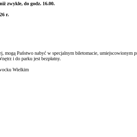
ż zwykle, do godz. 16.00.
6 r.
rosłej, mogą Państwo nabyć w specjalnym biletomacie, umiejscowionym
trz i do parku jest bezpłatny.
twocku Wielkim