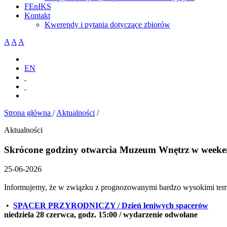
FEnIKS
Kontakt
Kwerendy i pytania dotyczące zbiorów
A
A
A
EN
Strona główna
/
Aktualności
/
Aktualności
Skrócone godziny otwarcia Muzeum Wnętrz w weeke
25-06-2026
Informujemy, że w związku z prognozowanymi bardzo wysokimi tem
•
SPACER PRZYRODNICZY / Dzień leniwych spacerów
niedziela 28 czerwca, godz. 15:00 / wydarzenie odwołane