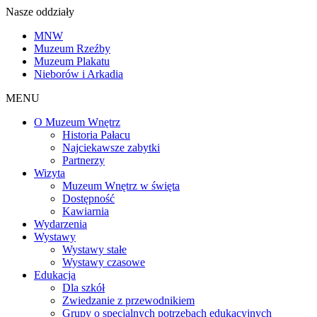
Nasze oddziały
MNW
Muzeum Rzeźby
Muzeum Plakatu
Nieborów i Arkadia
MENU
O Muzeum Wnętrz
Historia Pałacu
Najciekawsze zabytki
Partnerzy
Wizyta
Muzeum Wnętrz w święta
Dostępność
Kawiarnia
Wydarzenia
Wystawy
Wystawy stałe
Wystawy czasowe
Edukacja
Dla szkół
Zwiedzanie z przewodnikiem
Grupy o specjalnych potrzebach edukacyjnych