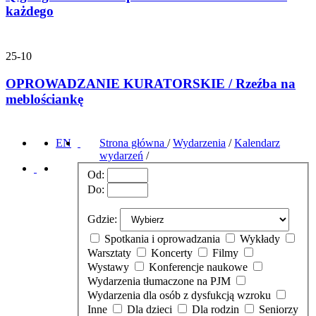
każdego
25-10
OPROWADZANIE KURATORSKIE / Rzeźba na
meblościankę
EN
Strona główna
/
Wydarzenia
/
Kalendarz
wydarzeń
/
Od:
Do:
Gdzie:
Spotkania i oprowadzania
Wykłady
Warsztaty
Koncerty
Filmy
Wystawy
Konferencje naukowe
Wydarzenia tłumaczone na PJM
Wydarzenia dla osób z dysfukcją wzroku
Inne
Dla dzieci
Dla rodzin
Seniorzy