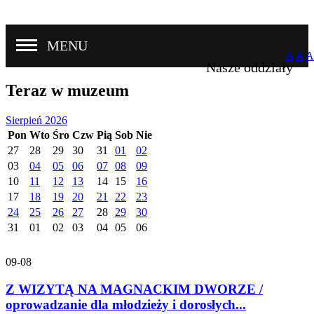
MENU
A
A
A
Nasze oddziały
Teraz w muzeum
Sierpień 2026
Pon
Wto
Śro
Czw
Pią
Sob
Nie
27
28
29
30
31
01
02
03
04
05
06
07
08
09
10
11
12
13
14
15
16
17
18
19
20
21
22
23
24
25
26
27
28
29
30
31
01
02
03
04
05
06
09-08
Z WIZYTĄ NA MAGNACKIM DWORZE /
oprowadzanie dla młodzieży i dorosłych...