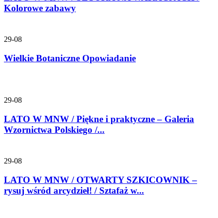
Kolorowe zabawy
29-08
Wielkie Botaniczne Opowiadanie
29-08
LATO W MNW / Piękne i praktyczne – Galeria
Wzornictwa Polskiego /...
29-08
LATO W MNW / OTWARTY SZKICOWNIK –
rysuj wśród arcydzieł! / Sztafaż w...