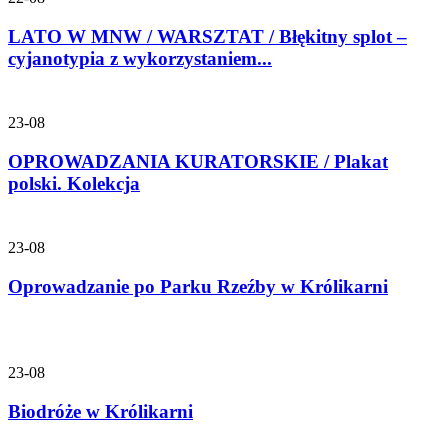
LATO W MNW / WARSZTAT / Błękitny splot –
cyjanotypia z wykorzystaniem...
23-08
OPROWADZANIA KURATORSKIE / Plakat
polski. Kolekcja
23-08
Oprowadzanie po Parku Rzeźby w Królikarni
23-08
Biodróże w Królikarni