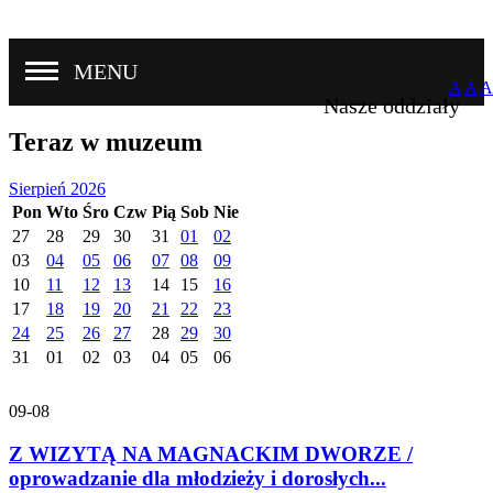
MENU
A
A
A
Nasze oddziały
Teraz w muzeum
Sierpień 2026
Pon
Wto
Śro
Czw
Pią
Sob
Nie
27
28
29
30
31
01
02
03
04
05
06
07
08
09
10
11
12
13
14
15
16
17
18
19
20
21
22
23
24
25
26
27
28
29
30
31
01
02
03
04
05
06
09-08
Z WIZYTĄ NA MAGNACKIM DWORZE /
oprowadzanie dla młodzieży i dorosłych...