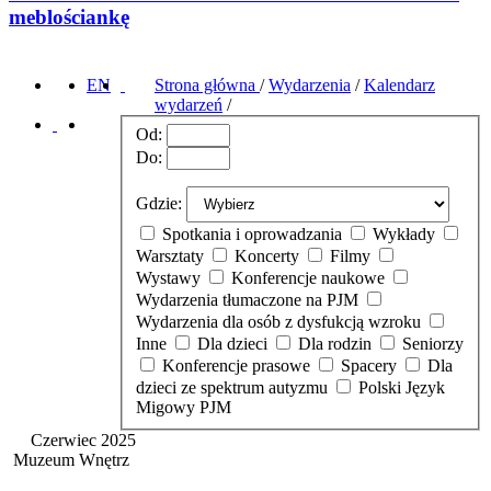
meblościankę
EN
Strona główna
/
Wydarzenia
/
Kalendarz
wydarzeń
/
Od:
Do:
Gdzie:
Spotkania i oprowadzania
Wykłady
Warsztaty
Koncerty
Filmy
Wystawy
Konferencje naukowe
Wydarzenia tłumaczone na PJM
Wydarzenia dla osób z dysfukcją wzroku
Inne
Dla dzieci
Dla rodzin
Seniorzy
Konferencje prasowe
Spacery
Dla
dzieci ze spektrum autyzmu
Polski Język
Migowy PJM
Czerwiec 2025
Muzeum Wnętrz