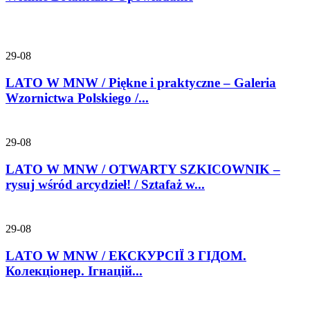
29-08
LATO W MNW / Piękne i praktyczne – Galeria
Wzornictwa Polskiego /...
29-08
LATO W MNW / OTWARTY SZKICOWNIK –
rysuj wśród arcydzieł! / Sztafaż w...
29-08
LATO W MNW / ЕКСКУРСІЇ З ГІДОМ.
Колекціонер. Ігнацій...