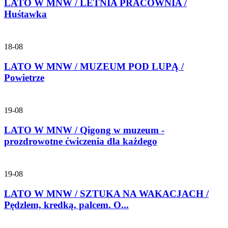
LATO W MNW / LETNIA PRACOWNIA /
Huśtawka
18-08
LATO W MNW / MUZEUM POD LUPĄ /
Powietrze
19-08
LATO W MNW / Qigong w muzeum -
prozdrowotne ćwiczenia dla każdego
19-08
LATO W MNW / SZTUKA NA WAKACJACH /
Pędzlem, kredką, palcem. O...