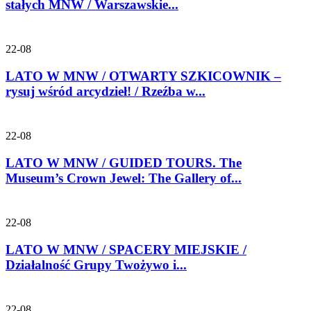
stałych MNW / Warszawskie...
22-08
LATO W MNW / OTWARTY SZKICOWNIK –
rysuj wśród arcydzieł! / Rzeźba w...
22-08
LATO W MNW / GUIDED TOURS. The
Museum’s Crown Jewel: The Gallery of...
22-08
LATO W MNW / SPACERY MIEJSKIE /
Działalność Grupy Twożywo i...
22-08