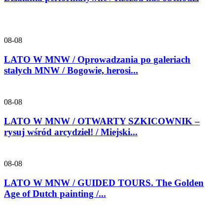
08-08
LATO W MNW / Oprowadzania po galeriach
stałych MNW / Bogowie, herosi...
08-08
LATO W MNW / OTWARTY SZKICOWNIK –
rysuj wśród arcydzieł! / Miejski...
08-08
LATO W MNW / GUIDED TOURS. The Golden
Age of Dutch painting /...