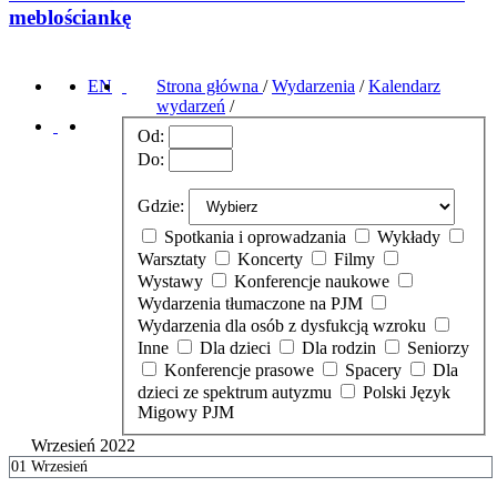
meblościankę
EN
Strona główna
/
Wydarzenia
/
Kalendarz
wydarzeń
/
Od:
Do:
Gdzie:
Spotkania i oprowadzania
Wykłady
Warsztaty
Koncerty
Filmy
Wystawy
Konferencje naukowe
Wydarzenia tłumaczone na PJM
Wydarzenia dla osób z dysfukcją wzroku
Inne
Dla dzieci
Dla rodzin
Seniorzy
Konferencje prasowe
Spacery
Dla
dzieci ze spektrum autyzmu
Polski Język
Migowy PJM
Wrzesień 2022
01
Wrzesień