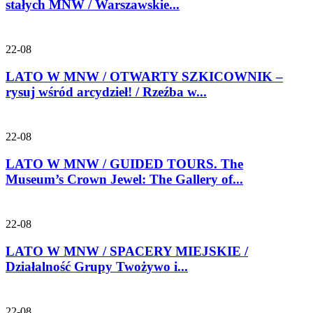
stałych MNW / Warszawskie...
22-08
LATO W MNW / OTWARTY SZKICOWNIK –
rysuj wśród arcydzieł! / Rzeźba w...
22-08
LATO W MNW / GUIDED TOURS. The
Museum’s Crown Jewel: The Gallery of...
22-08
LATO W MNW / SPACERY MIEJSKIE /
Działalność Grupy Twożywo i...
22-08