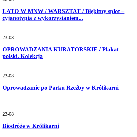
LATO W MNW / WARSZTAT / Błękitny splot –
cyjanotypia z wykorzystaniem...
23-08
OPROWADZANIA KURATORSKIE / Plakat
polski. Kolekcja
23-08
Oprowadzanie po Parku Rzeźby w Królikarni
23-08
Biodróże w Królikarni