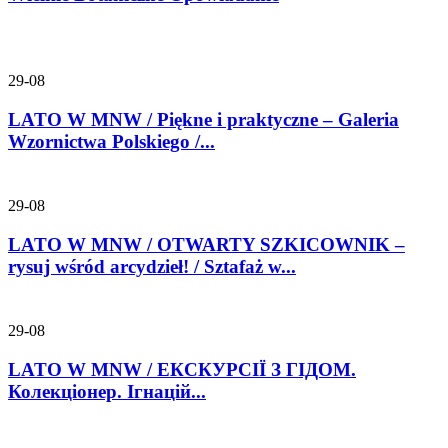
29-08
LATO W MNW / Piękne i praktyczne – Galeria
Wzornictwa Polskiego /...
29-08
LATO W MNW / OTWARTY SZKICOWNIK –
rysuj wśród arcydzieł! / Sztafaż w...
29-08
LATO W MNW / ЕКСКУРСІЇ З ГІДОМ.
Колекціонер. Ігнацій...