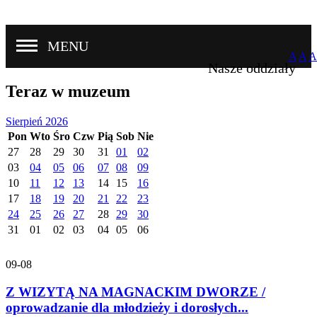
MENU
A
A
A
Nasze oddziały
Teraz w muzeum
Sierpień 2026
Pon
Wto
Śro
Czw
Pią
Sob
Nie
27
28
29
30
31
01
02
03
04
05
06
07
08
09
10
11
12
13
14
15
16
17
18
19
20
21
22
23
24
25
26
27
28
29
30
31
01
02
03
04
05
06
09-08
Z WIZYTĄ NA MAGNACKIM DWORZE /
oprowadzanie dla młodzieży i dorosłych...