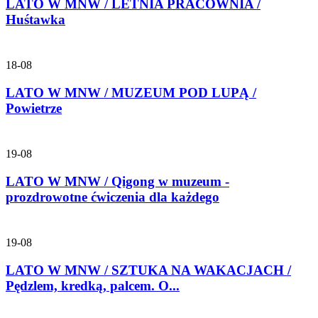
LATO W MNW / LETNIA PRACOWNIA /
Huśtawka
18-08
LATO W MNW / MUZEUM POD LUPĄ /
Powietrze
19-08
LATO W MNW / Qigong w muzeum -
prozdrowotne ćwiczenia dla każdego
19-08
LATO W MNW / SZTUKA NA WAKACJACH /
Pędzlem, kredką, palcem. O...