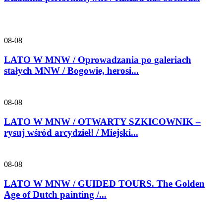
08-08
LATO W MNW / Oprowadzania po galeriach
stałych MNW / Bogowie, herosi...
08-08
LATO W MNW / OTWARTY SZKICOWNIK –
rysuj wśród arcydzieł! / Miejski...
08-08
LATO W MNW / GUIDED TOURS. The Golden
Age of Dutch painting /...