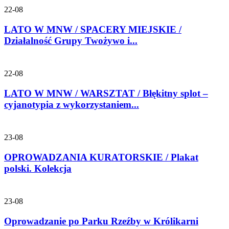
22-08
LATO W MNW / SPACERY MIEJSKIE /
Działalność Grupy Twożywo i...
22-08
LATO W MNW / WARSZTAT / Błękitny splot –
cyjanotypia z wykorzystaniem...
23-08
OPROWADZANIA KURATORSKIE / Plakat
polski. Kolekcja
23-08
Oprowadzanie po Parku Rzeźby w Królikarni