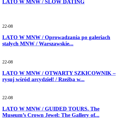
LATO W MNW / SLOW DATING
22-08
LATO W MNW / Oprowadzania po galeriach
stałych MNW / Warszawskie...
22-08
LATO W MNW / OTWARTY SZKICOWNIK –
rysuj wśród arcydzieł! / Rzeźba w...
22-08
LATO W MNW / GUIDED TOURS. The
Museum’s Crown Jewel: The Gallery of...