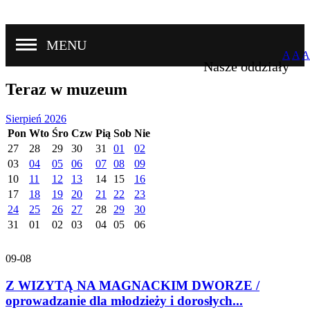
MENU
A
A
A
Nasze oddziały
Teraz w muzeum
Sierpień 2026
Pon
Wto
Śro
Czw
Pią
Sob
Nie
27
28
29
30
31
01
02
03
04
05
06
07
08
09
10
11
12
13
14
15
16
17
18
19
20
21
22
23
24
25
26
27
28
29
30
31
01
02
03
04
05
06
09-08
Z WIZYTĄ NA MAGNACKIM DWORZE /
oprowadzanie dla młodzieży i dorosłych...