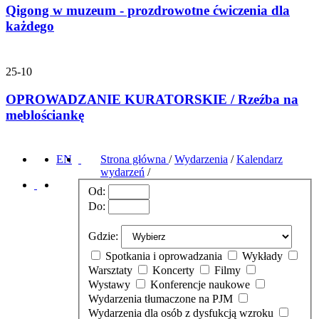
Qigong w muzeum - prozdrowotne ćwiczenia dla
każdego
25-10
OPROWADZANIE KURATORSKIE / Rzeźba na
meblościankę
EN
Strona główna
/
Wydarzenia
/
Kalendarz
wydarzeń
/
Od:
Do:
Gdzie:
Spotkania i oprowadzania
Wykłady
Warsztaty
Koncerty
Filmy
Wystawy
Konferencje naukowe
Wydarzenia tłumaczone na PJM
Wydarzenia dla osób z dysfukcją wzroku