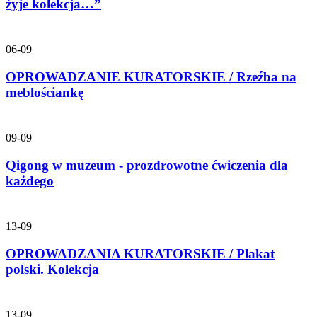
żyje kolekcja…”
06-09
OPROWADZANIE KURATORSKIE / Rzeźba na
meblościankę
09-09
Qigong w muzeum - prozdrowotne ćwiczenia dla
każdego
13-09
OPROWADZANIA KURATORSKIE / Plakat
polski. Kolekcja
13-09