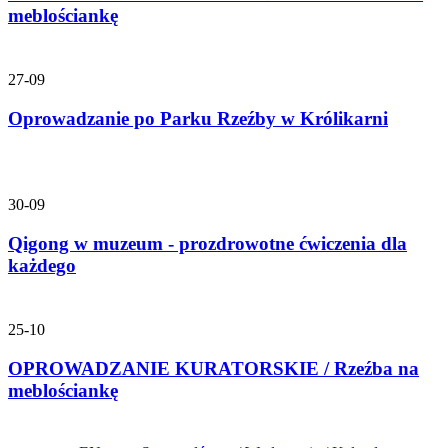
meblościankę
27-09
Oprowadzanie po Parku Rzeźby w Królikarni
30-09
Qigong w muzeum - prozdrowotne ćwiczenia dla
każdego
25-10
OPROWADZANIE KURATORSKIE / Rzeźba na
meblościankę