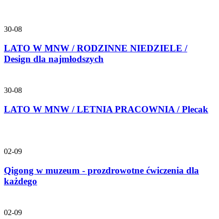
30-08
LATO W MNW / RODZINNE NIEDZIELE /
Design dla najmłodszych
30-08
LATO W MNW / LETNIA PRACOWNIA / Plecak
02-09
Qigong w muzeum - prozdrowotne ćwiczenia dla
każdego
02-09