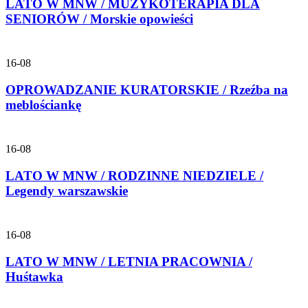
LATO W MNW / MUZYKOTERAPIA DLA
SENIORÓW / Morskie opowieści
16-08
OPROWADZANIE KURATORSKIE / Rzeźba na
meblościankę
16-08
LATO W MNW / RODZINNE NIEDZIELE /
Legendy warszawskie
16-08
LATO W MNW / LETNIA PRACOWNIA /
Huśtawka