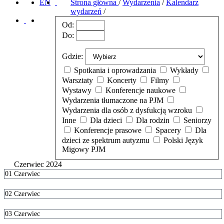
EN
Strona główna
/
Wydarzenia
/
Kalendarz
wydarzeń
/
Od:
Do:
Gdzie:
Spotkania i oprowadzania
Wykłady
Warsztaty
Koncerty
Filmy
Wystawy
Konferencje naukowe
Wydarzenia tłumaczone na PJM
Wydarzenia dla osób z dysfukcją wzroku
Inne
Dla dzieci
Dla rodzin
Seniorzy
Konferencje prasowe
Spacery
Dla
dzieci ze spektrum autyzmu
Polski Język
Migowy PJM
Czerwiec 2024
01
Czerwiec
02
Czerwiec
03
Czerwiec