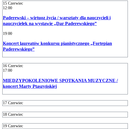
15
Czerwiec
12:00
Paderewski – wirtuoz życia / warsztaty dla nauczycieli i
nauczycielek na wystawie „Dar Paderewskiego”
19:00
Koncert laureatów konkursu pianistycznego „Fortepian
Paderewskiego”
16
Czerwiec
17:00
MIĘDZYPOKOLENIOWE SPOTKANIA MUZYCZNE /
koncert Marty Ptaszyńskiej
17
Czerwiec
18
Czerwiec
19
Czerwiec