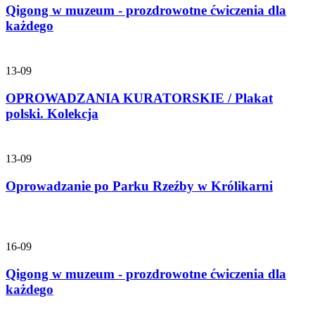
Qigong w muzeum - prozdrowotne ćwiczenia dla
każdego
13-09
OPROWADZANIA KURATORSKIE / Plakat
polski. Kolekcja
13-09
Oprowadzanie po Parku Rzeźby w Królikarni
16-09
Qigong w muzeum - prozdrowotne ćwiczenia dla
każdego