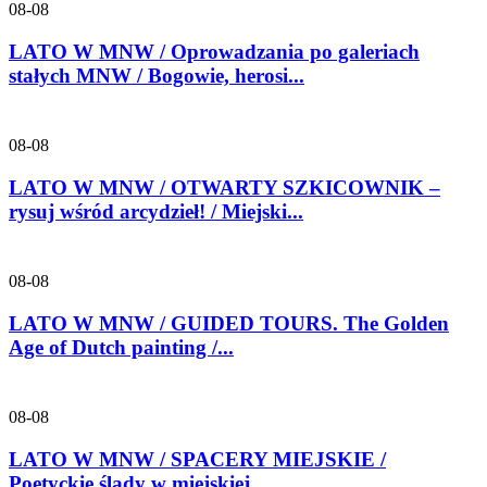
08-08
LATO W MNW / Oprowadzania po galeriach
stałych MNW / Bogowie, herosi...
08-08
LATO W MNW / OTWARTY SZKICOWNIK –
rysuj wśród arcydzieł! / Miejski...
08-08
LATO W MNW / GUIDED TOURS. The Golden
Age of Dutch painting /...
08-08
LATO W MNW / SPACERY MIEJSKIE /
Poetyckie ślady w miejskiej...