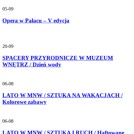
05-09
Opera w Pałacu – V edycja
20-09
SPACERY PRZYRODNICZE W MUZEUM
WNĘTRZ / Dzień wody
06-08
LATO W MNW / SZTUKA NA WAKACJACH /
Kolorowe zabawy
06-08
LATO W MNW / SZTUKA I RUCH / Haftowane