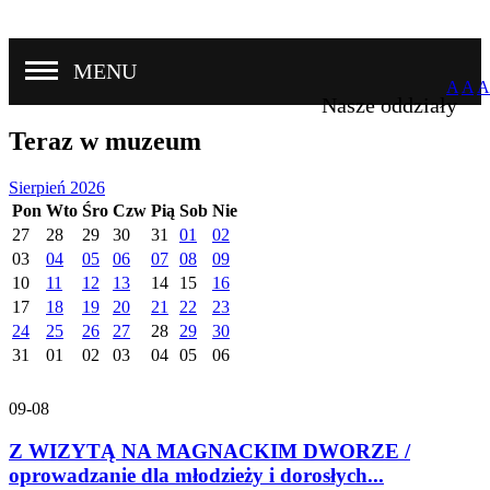
MENU
A
A
A
Nasze oddziały
Teraz w muzeum
Sierpień 2026
Pon
Wto
Śro
Czw
Pią
Sob
Nie
27
28
29
30
31
01
02
03
04
05
06
07
08
09
10
11
12
13
14
15
16
17
18
19
20
21
22
23
24
25
26
27
28
29
30
31
01
02
03
04
05
06
09-08
Z WIZYTĄ NA MAGNACKIM DWORZE /
oprowadzanie dla młodzieży i dorosłych...