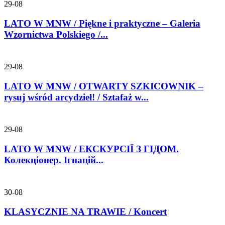
29-08
LATO W MNW / Piękne i praktyczne – Galeria
Wzornictwa Polskiego /...
29-08
LATO W MNW / OTWARTY SZKICOWNIK –
rysuj wśród arcydzieł! / Sztafaż w...
29-08
LATO W MNW / ЕКСКУРСІЇ З ГІДОМ.
Колекціонер. Ігнацій...
30-08
KLASYCZNIE NA TRAWIE / Koncert