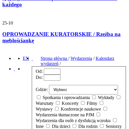
każdego
25-10
OPROWADZANIE KURATORSKIE / Rzeźba na
meblościankę
EN
Strona główna
/
Wydarzenia
/
Kalendarz
wydarzeń
/
Od:
Do:
Gdzie:
Spotkania i oprowadzania
Wykłady
Warsztaty
Koncerty
Filmy
Wystawy
Konferencje naukowe
Wydarzenia tłumaczone na PJM
Wydarzenia dla osób z dysfukcją wzroku
Inne
Dla dzieci
Dla rodzin
Seniorzy