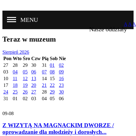
MENU
A
A
A
Nasze oddziały
Teraz w muzeum
Sierpień 2026
Pon
Wto
Śro
Czw
Pią
Sob
Nie
27
28
29
30
31
01
02
03
04
05
06
07
08
09
10
11
12
13
14
15
16
17
18
19
20
21
22
23
24
25
26
27
28
29
30
31
01
02
03
04
05
06
09-08
Z WIZYTĄ NA MAGNACKIM DWORZE /
oprowadzanie dla młodzieży i dorosłych...