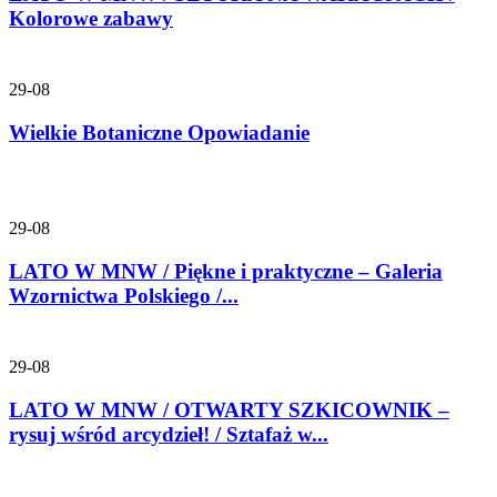
Kolorowe zabawy
29-08
Wielkie Botaniczne Opowiadanie
29-08
LATO W MNW / Piękne i praktyczne – Galeria
Wzornictwa Polskiego /...
29-08
LATO W MNW / OTWARTY SZKICOWNIK –
rysuj wśród arcydzieł! / Sztafaż w...