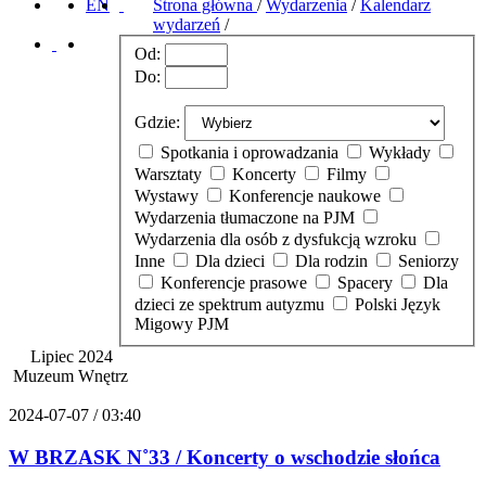
EN
Strona główna
/
Wydarzenia
/
Kalendarz
wydarzeń
/
Od:
Do:
Gdzie:
Spotkania i oprowadzania
Wykłady
Warsztaty
Koncerty
Filmy
Wystawy
Konferencje naukowe
Wydarzenia tłumaczone na PJM
Wydarzenia dla osób z dysfukcją wzroku
Inne
Dla dzieci
Dla rodzin
Seniorzy
Konferencje prasowe
Spacery
Dla
dzieci ze spektrum autyzmu
Polski Język
Migowy PJM
Lipiec 2024
Muzeum Wnętrz
2024-07-07 / 03:40
W BRZASK N˚33 / Koncerty o wschodzie słońca