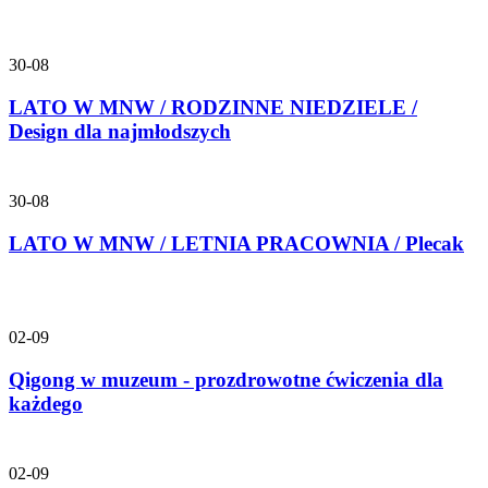
30-08
LATO W MNW / RODZINNE NIEDZIELE /
Design dla najmłodszych
30-08
LATO W MNW / LETNIA PRACOWNIA / Plecak
02-09
Qigong w muzeum - prozdrowotne ćwiczenia dla
każdego
02-09