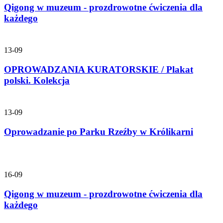
Qigong w muzeum - prozdrowotne ćwiczenia dla
każdego
13-09
OPROWADZANIA KURATORSKIE / Plakat
polski. Kolekcja
13-09
Oprowadzanie po Parku Rzeźby w Królikarni
16-09
Qigong w muzeum - prozdrowotne ćwiczenia dla
każdego