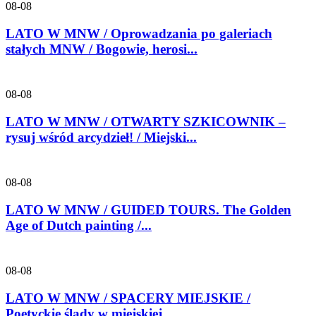
08-08
LATO W MNW / Oprowadzania po galeriach
stałych MNW / Bogowie, herosi...
08-08
LATO W MNW / OTWARTY SZKICOWNIK –
rysuj wśród arcydzieł! / Miejski...
08-08
LATO W MNW / GUIDED TOURS. The Golden
Age of Dutch painting /...
08-08
LATO W MNW / SPACERY MIEJSKIE /
Poetyckie ślady w miejskiej...