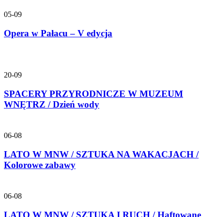
05-09
Opera w Pałacu – V edycja
20-09
SPACERY PRZYRODNICZE W MUZEUM
WNĘTRZ / Dzień wody
06-08
LATO W MNW / SZTUKA NA WAKACJACH /
Kolorowe zabawy
06-08
LATO W MNW / SZTUKA I RUCH / Haftowane