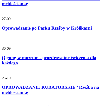
meblościankę
27-09
Oprowadzanie po Parku Rzeźby w Królikarni
30-09
Qigong w muzeum - prozdrowotne ćwiczenia dla
każdego
25-10
OPROWADZANIE KURATORSKIE / Rzeźba na
meblościankę