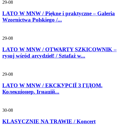
29-08
LATO W MNW / Piękne i praktyczne – Galeria
Wzornictwa Polskiego /...
29-08
LATO W MNW / OTWARTY SZKICOWNIK –
rysuj wśród arcydzieł! / Sztafaż w...
29-08
LATO W MNW / ЕКСКУРСІЇ З ГІДОМ.
Колекціонер. Ігнацій...
30-08
KLASYCZNIE NA TRAWIE / Koncert