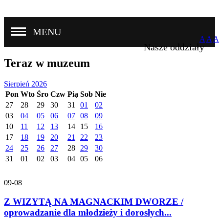
MENU
A
A
A
Nasze oddziały
Teraz w muzeum
Sierpień 2026
Pon
Wto
Śro
Czw
Pią
Sob
Nie
27
28
29
30
31
01
02
03
04
05
06
07
08
09
10
11
12
13
14
15
16
17
18
19
20
21
22
23
24
25
26
27
28
29
30
31
01
02
03
04
05
06
09-08
Z WIZYTĄ NA MAGNACKIM DWORZE /
oprowadzanie dla młodzieży i dorosłych...