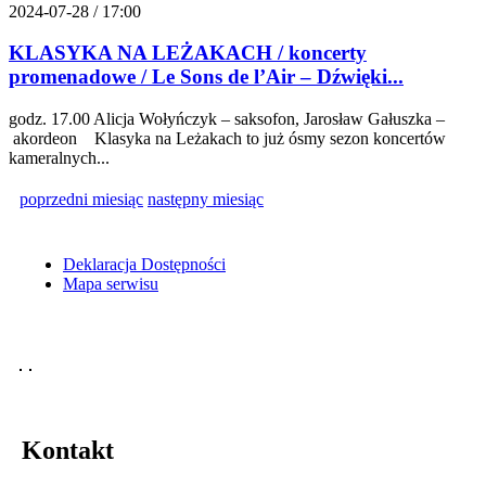
2024-07-28 / 17:00
KLASYKA NA LEŻAKACH / koncerty
promenadowe / Le Sons de l’Air – Dźwięki...
godz. 17.00 Alicja Wołyńczyk – saksofon, Jarosław Gałuszka –
akordeon Klasyka na Leżakach to już ósmy sezon koncertów
kameralnych...
poprzedni miesiąc
następny miesiąc
Deklaracja Dostępności
Mapa serwisu
Kontakt