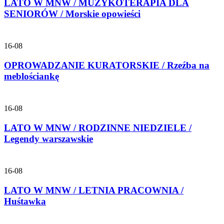
LATO W MNW / MUZYKOTERAPIA DLA
SENIORÓW / Morskie opowieści
16-08
OPROWADZANIE KURATORSKIE / Rzeźba na
meblościankę
16-08
LATO W MNW / RODZINNE NIEDZIELE /
Legendy warszawskie
16-08
LATO W MNW / LETNIA PRACOWNIA /
Huśtawka