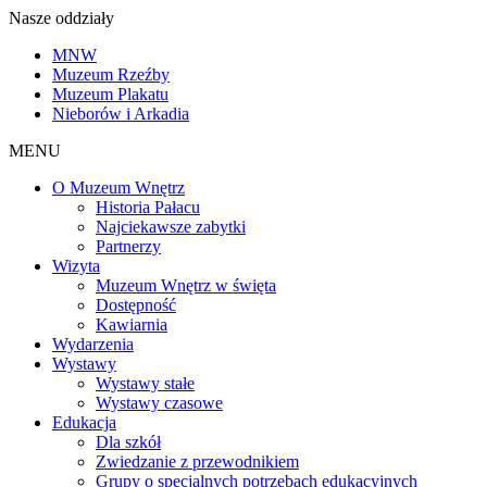
Nasze oddziały
MNW
Muzeum Rzeźby
Muzeum Plakatu
Nieborów i Arkadia
MENU
O Muzeum Wnętrz
Historia Pałacu
Najciekawsze zabytki
Partnerzy
Wizyta
Muzeum Wnętrz w święta
Dostępność
Kawiarnia
Wydarzenia
Wystawy
Wystawy stałe
Wystawy czasowe
Edukacja
Dla szkół
Zwiedzanie z przewodnikiem
Grupy o specjalnych potrzebach edukacyjnych