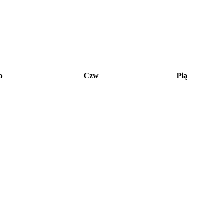
o
Czw
Pią