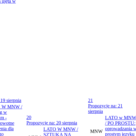
 ujęta w
19 sierpnia
21
Propozycje na: 21
 W MNW /
sierpnia
g w
20
m -
LATO w MN
Propozycje na: 20 sierpnia
rowotne
/ PO PROSTU:
nia dla
oprowadzania 
LATO W MNW /
MNW
go
prostym języku
SZTUKA NA