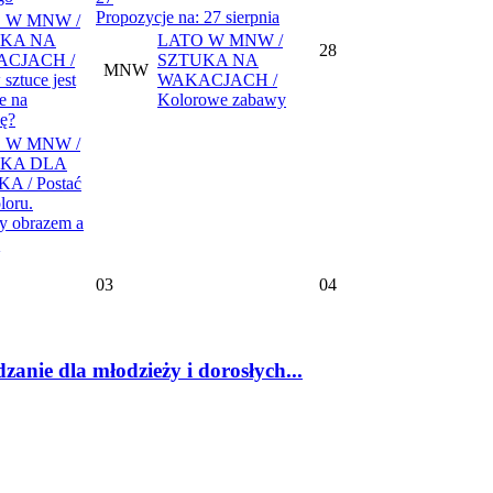
Propozycje na: 27 sierpnia
 W MNW /
KA NA
LATO W MNW /
28
CJACH /
SZTUKA NA
MNW
sztuce jest
WAKACJACH /
e na
Kolorowe zabawy
ę?
 W MNW /
KA DLA
A / Postać
loru.
y obrazem a
03
04
dla młodzieży i dorosłych...