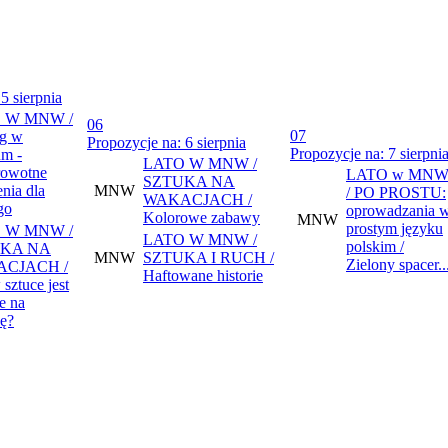
5 sierpnia
 W MNW /
06
07
g w
Propozycje na: 6 sierpnia
Propozycje na: 7 sierpni
m -
LATO W MNW /
rowotne
LATO w MN
SZTUKA NA
nia dla
MNW
/ PO PROSTU:
WAKACJACH /
go
oprowadzania 
Kolorowe zabawy
MNW
prostym języku
 W MNW /
LATO W MNW /
polskim /
KA NA
MNW
SZTUKA I RUCH /
Zielony spacer..
CJACH /
Haftowane historie
sztuce jest
e na
ę?