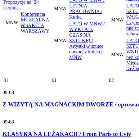
LATO W MNW /
Propozycje na: 24
LETNIA
LATO
sierpnia
MNW
PRACOWNIA /
SZTU
Konferencja
Kurka
WAKA
MUZEALNA
MNW
MNW
Czy w 
LATO W MNW /
eduAKCJA
miejsc
WYKŁAD.
WARSZAWY
zabaw
CZAS NA
MNW
SZTUKĘ! /
LATO
Artystki w sztuce
SZTU
dawnej z kolekcji
WNUK
MNW
MNW
bez ko
Międz
rzeźbą
31
01
02
09-08
Z WIZYTĄ NA MAGNACKIM DWORZE / oprowadzanie 
09-08
KLASYKA NA LEŻAKACH / From Paris to Lviv