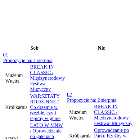
Sob
Nie
01
Propozycje na: 1 sierpnia
BREAK IN
CLASSIC /
Muzeum
Międzynarodowy
Wnętrz
Festiwal
Muzyczny
02
WARSZTATY
Propozycje na: 2 sierpnia
RODZINNE /
BREAK IN
Królikarnia
Co drzemie w
Muzeum
CLASSIC /
rzeźbie, czyli
Wnętrz
Międzynarodowy
lepimy w glinie
Festiwal Muzyczny
LATO W MNW
Oprowadzanie po
/ Oprowadzania
Królikarnia
Parku Rzeźby w
po galeriach