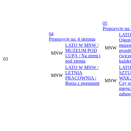
05
Propozycje na: 
04
LATO
Propozycje na: 4 sierpnia
Qigon
LATO W MNW /
muzeu
MNW
MUZEUM POD
prozd
MNW
LUPĄ / Na ziemi i
ćwicze
03
pod ziemią
każde
LATO W MNW /
LATO
LETNIA
SZTU
MNW
PRACOWNIA /
WAKA
MNW
Burza z piorunami
Czy w 
miejsc
zabaw