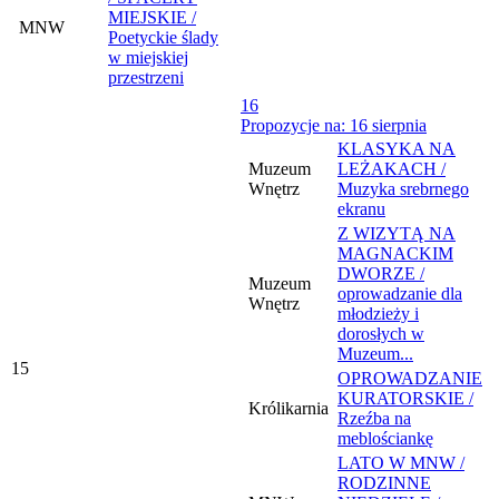
MIEJSKIE /
MNW
Poetyckie ślady
w miejskiej
przestrzeni
16
Propozycje na: 16 sierpnia
KLASYKA NA
Muzeum
LEŻAKACH /
Wnętrz
Muzyka srebrnego
ekranu
Z WIZYTĄ NA
MAGNACKIM
DWORZE /
Muzeum
oprowadzanie dla
Wnętrz
młodzieży i
dorosłych w
Muzeum...
15
OPROWADZANIE
KURATORSKIE /
Królikarnia
Rzeźba na
meblościankę
LATO W MNW /
RODZINNE