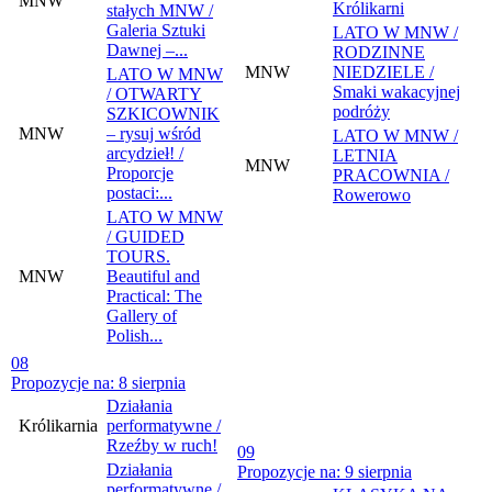
MNW
Królikarni
stałych MNW /
Galeria Sztuki
LATO W MNW /
Dawnej –...
RODZINNE
MNW
NIEDZIELE /
LATO W MNW
Smaki wakacyjnej
/ OTWARTY
podróży
SZKICOWNIK
MNW
– rysuj wśród
LATO W MNW /
arcydzieł! /
LETNIA
MNW
Proporcje
PRACOWNIA /
postaci:...
Rowerowo
LATO W MNW
/ GUIDED
TOURS.
MNW
Beautiful and
Practical: The
Gallery of
Polish...
08
Propozycje na: 8 sierpnia
Działania
Królikarnia
performatywne /
Rzeźby w ruch!
09
Działania
Propozycje na: 9 sierpnia
performatywne /