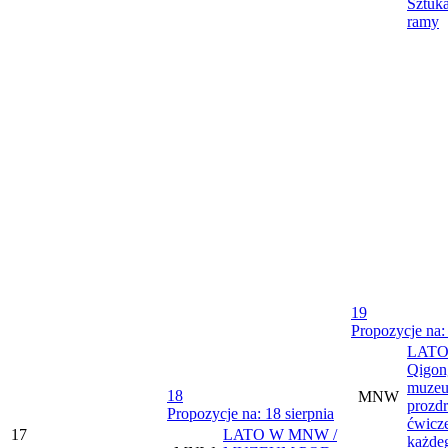
Sztuka
ramy
19
Propozycje na: 
LATO
Qigon
muzeu
18
MNW
prozd
Propozycje na: 18 sierpnia
ćwicze
17
LATO W MNW /
każde