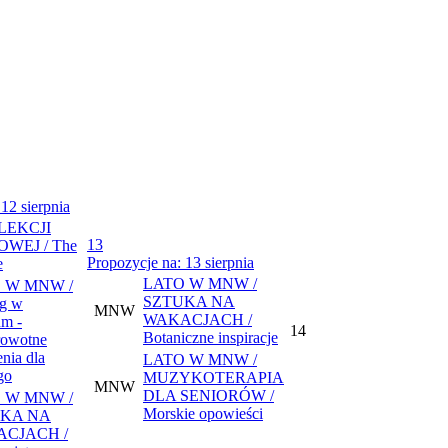
12 sierpnia
LEKCJI
13
OWEJ / The
Propozycje na: 13 sierpnia
e
LATO W MNW /
 W MNW /
SZTUKA NA
g w
MNW
WAKACJACH /
m -
14
Botaniczne inspiracje
rowotne
nia dla
LATO W MNW /
go
MUZYKOTERAPIA
MNW
DLA SENIORÓW /
 W MNW /
Morskie opowieści
KA NA
CJACH /