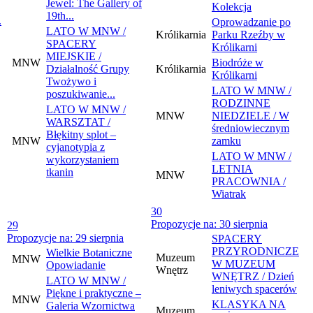
Jewel: The Gallery of
Kolekcja
19th...
.
Oprowadzanie po
LATO W MNW /
Królikarnia
Parku Rzeźby w
SPACERY
Królikarni
MIEJSKIE /
MNW
Biodróże w
Działalność Grupy
Królikarnia
Królikarni
Twożywo i
LATO W MNW /
poszukiwanie...
RODZINNE
LATO W MNW /
MNW
NIEDZIELE / W
WARSZTAT /
średniowiecznym
Błękitny splot –
MNW
zamku
cyjanotypia z
LATO W MNW /
wykorzystaniem
LETNIA
tkanin
MNW
PRACOWNIA /
Wiatrak
30
Propozycje na: 30 sierpnia
29
Propozycje na: 29 sierpnia
SPACERY
PRZYRODNICZE
Wielkie Botaniczne
Muzeum
MNW
W MUZEUM
Opowiadanie
Wnętrz
WNĘTRZ / Dzień
LATO W MNW /
leniwych spacerów
Piękne i praktyczne –
MNW
KLASYKA NA
Galeria Wzornictwa
Muzeum