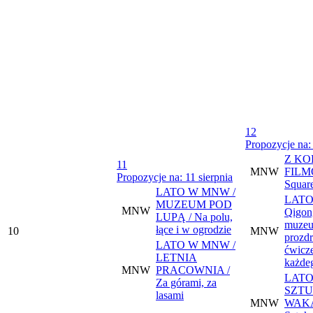
12
Propozycje na: 
Z KO
11
MNW
FILM
Propozycje na: 11 sierpnia
Squar
LATO W MNW /
LATO
MUZEUM POD
MNW
Qigon
LUPĄ / Na polu,
muzeu
łące i w ogrodzie
10
MNW
prozd
LATO W MNW /
ćwicze
LETNIA
każde
MNW
PRACOWNIA /
LATO
Za górami, za
SZTU
lasami
MNW
WAKA