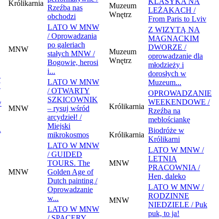
KLASYKA NA
Królikarnia
Muzeum
Rzeźba nas
LEŻAKACH /
Wnętrz
obchodzi
From Paris to Lviv
LATO W MNW
Z WIZYTĄ NA
/ Oprowadzania
MAGNACKIM
po galeriach
DWORZE /
MNW
Muzeum
stałych MNW /
oprowadzanie dla
Wnętrz
Bogowie, herosi
młodzieży i
i...
dorosłych w
a
LATO W MNW
Muzeum...
W
/ OTWARTY
OPROWADZANIE
SZKICOWNIK
WEEKENDOWE /
w
Królikarnia
MNW
– rysuj wśród
Rzeźba na
arcydzieł! /
meblościankę
Miejski
.
Biodróże w
mikrokosmos
Królikarnia
Królikarni
LATO W MNW
LATO W MNW /
/ GUIDED
LETNIA
TOURS. The
MNW
PRACOWNIA /
MNW
Golden Age of
Hen, daleko
Dutch painting /
LATO W MNW /
Oprowadzanie
RODZINNE
w...
MNW
NIEDZIELE / Puk
LATO W MNW
puk, to ja!
/ SPACERY