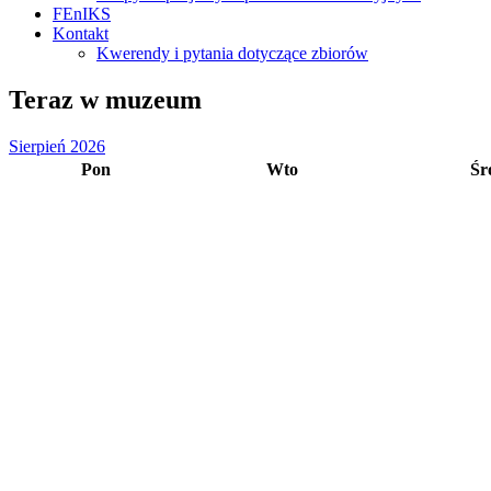
FEnIKS
Kontakt
Kwerendy i pytania dotyczące zbiorów
Teraz w muzeum
Sierpień 2026
Pon
Wto
Śr