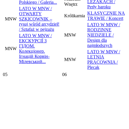
LEŻAKACH /
Polskiego / Galeria...
Wnętrz
Perły baroku
LATO W MNW /
KLASYCZNIE NA
OTWARTY
Królikarnia
TRAWIE / Koncert
MNW
SZKICOWNIK –
rysuj wśród arcydzieł!
LATO W MNW /
/ Sztafaż w pejzażu
RODZINNE
MNW
NIEDZIELE /
LATO W MNW /
Design dla
ЕКСКУРСІЇ З
najmłodszych
ГІДОМ.
MNW
Колекціонер.
LATO W MNW /
Ігнацій Корвін-
LETNIA
MNW
Мілевський...
PRACOWNIA /
Plecak
05
06