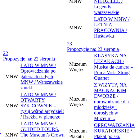
MNW
NIEDZIELE /
Legendy
warszawskie
LATO W MNW /
LETNIA
MNW
PRACOWNIA /
Huśtawka
23
Propozycje na: 23 sierpnia
22
KLASYKA NA
Propozycje na: 22 sierpnia
LEŻAKACH /
Muzeum
LATO W MNW /
Musica da camera –
Wnętrz
Oprowadzania po
Prima Vista String
MNW
galeriach stałych
Quartet
MNW / Warszawskie
Z WIZYTĄ NA
zaułki
MAGNACKIM
LATO W MNW /
DWORZE /
Muzeum
OTWARTY
oprowadzanie dla
Wnętrz
MNW
SZKICOWNIK –
młodzieży i
rysuj wśród arcydzieł!
dorosłych w
/ Rzeźba w plenerze
Muzeum...
W
LATO W MNW /
OPROWADZANIA
GUIDED TOURS.
Muzeum
KURATORSKIE /
w
MNW
The Museum’s Crown
Plakatu
Plakat polski.