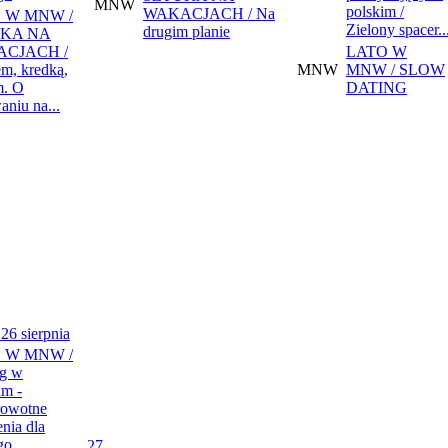
MNW
polskim /
WAKACJACH / Na
 W MNW /
Zielony spacer..
drugim planie
KA NA
CJACH /
LATO W
m, kredką,
MNW
MNW / SLOW
m. O
DATING
niu na...
26 sierpnia
 W MNW /
g w
m -
rowotne
nia dla
go
27