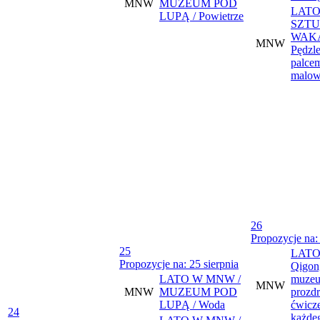
MNW
MUZEUM POD
LATO
LUPĄ / Powietrze
SZTU
WAKA
MNW
Pędzle
palce
malowa
26
Propozycje na: 
25
LATO
Propozycje na: 25 sierpnia
Qigon
LATO W MNW /
muzeu
MNW
MNW
MUZEUM POD
prozd
LUPĄ / Woda
ćwicze
24
każde