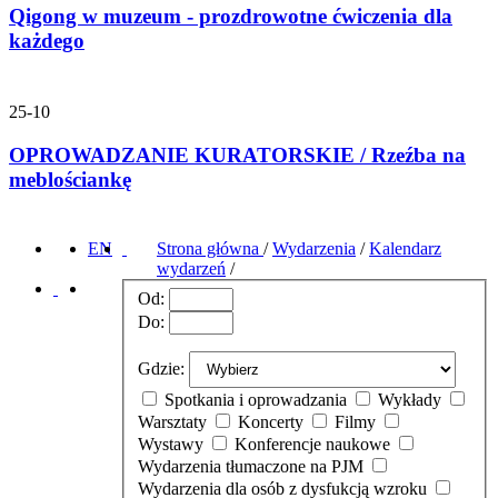
Qigong w muzeum - prozdrowotne ćwiczenia dla
każdego
25-10
OPROWADZANIE KURATORSKIE / Rzeźba na
meblościankę
EN
Strona główna
/
Wydarzenia
/
Kalendarz
wydarzeń
/
Od:
Do:
Gdzie:
Spotkania i oprowadzania
Wykłady
Warsztaty
Koncerty
Filmy
Wystawy
Konferencje naukowe
Wydarzenia tłumaczone na PJM
Wydarzenia dla osób z dysfukcją wzroku