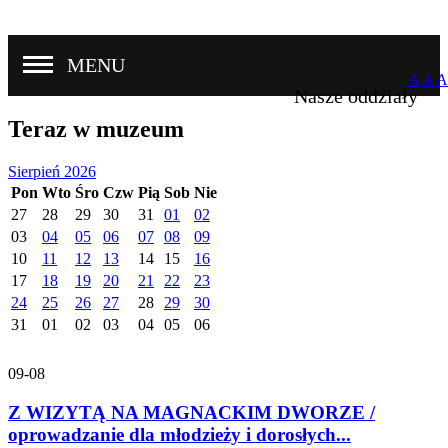
MENU
A
A
A
Nasze oddziały
Teraz w muzeum
Sierpień 2026
Pon
Wto
Śro
Czw
Pią
Sob
Nie
27
28
29
30
31
01
02
03
04
05
06
07
08
09
10
11
12
13
14
15
16
17
18
19
20
21
22
23
24
25
26
27
28
29
30
31
01
02
03
04
05
06
09-08
Z WIZYTĄ NA MAGNACKIM DWORZE /
oprowadzanie dla młodzieży i dorosłych...