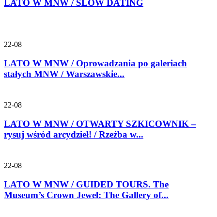
LATO W MNW / SLOW DATING
22-08
LATO W MNW / Oprowadzania po galeriach
stałych MNW / Warszawskie...
22-08
LATO W MNW / OTWARTY SZKICOWNIK –
rysuj wśród arcydzieł! / Rzeźba w...
22-08
LATO W MNW / GUIDED TOURS. The
Museum’s Crown Jewel: The Gallery of...