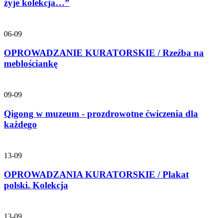
żyje kolekcja…”
06-09
OPROWADZANIE KURATORSKIE / Rzeźba na
meblościankę
09-09
Qigong w muzeum - prozdrowotne ćwiczenia dla
każdego
13-09
OPROWADZANIA KURATORSKIE / Plakat
polski. Kolekcja
13-09