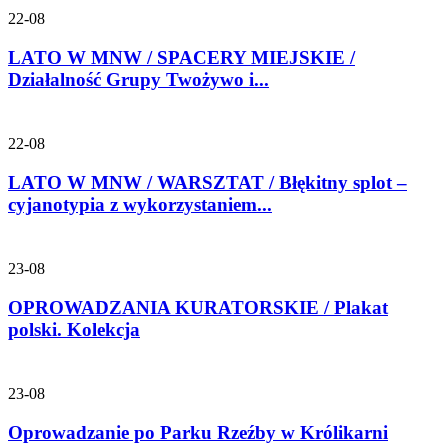
22-08
LATO W MNW / SPACERY MIEJSKIE /
Działalność Grupy Twożywo i...
22-08
LATO W MNW / WARSZTAT / Błękitny splot –
cyjanotypia z wykorzystaniem...
23-08
OPROWADZANIA KURATORSKIE / Plakat
polski. Kolekcja
23-08
Oprowadzanie po Parku Rzeźby w Królikarni