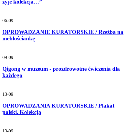
żyje kolekcja…”
06-09
OPROWADZANIE KURATORSKIE / Rzeźba na
meblościankę
09-09
Qigong w muzeum - prozdrowotne ćwiczenia dla
każdego
13-09
OPROWADZANIA KURATORSKIE / Plakat
polski. Kolekcja
13-09