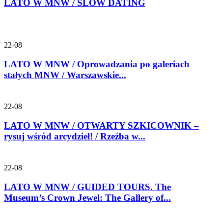
LATO W MNW / SLOW DATING
22-08
LATO W MNW / Oprowadzania po galeriach
stałych MNW / Warszawskie...
22-08
LATO W MNW / OTWARTY SZKICOWNIK –
rysuj wśród arcydzieł! / Rzeźba w...
22-08
LATO W MNW / GUIDED TOURS. The
Museum’s Crown Jewel: The Gallery of...