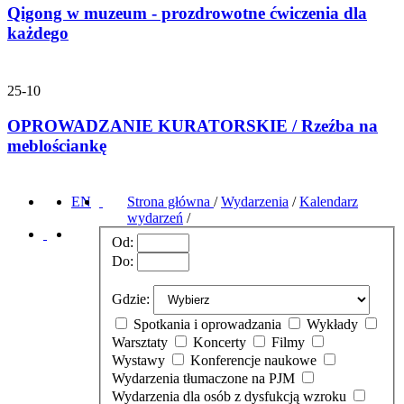
Qigong w muzeum - prozdrowotne ćwiczenia dla
każdego
25-10
OPROWADZANIE KURATORSKIE / Rzeźba na
meblościankę
EN
Strona główna
/
Wydarzenia
/
Kalendarz
wydarzeń
/
Od:
Do:
Gdzie:
Spotkania i oprowadzania
Wykłady
Warsztaty
Koncerty
Filmy
Wystawy
Konferencje naukowe
Wydarzenia tłumaczone na PJM
Wydarzenia dla osób z dysfukcją wzroku