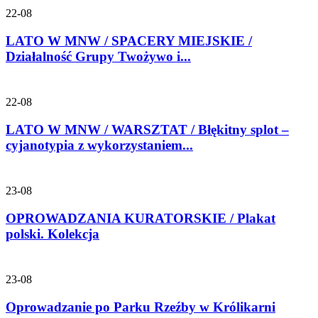
22-08
LATO W MNW / SPACERY MIEJSKIE /
Działalność Grupy Twożywo i...
22-08
LATO W MNW / WARSZTAT / Błękitny splot –
cyjanotypia z wykorzystaniem...
23-08
OPROWADZANIA KURATORSKIE / Plakat
polski. Kolekcja
23-08
Oprowadzanie po Parku Rzeźby w Królikarni