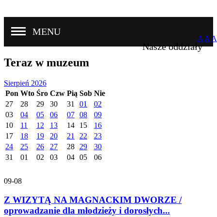
MENU
A
A
A
Nasze oddziały
Teraz w muzeum
Sierpień 2026
Pon
Wto
Śro
Czw
Pią
Sob
Nie
27
28
29
30
31
01
02
03
04
05
06
07
08
09
10
11
12
13
14
15
16
17
18
19
20
21
22
23
24
25
26
27
28
29
30
31
01
02
03
04
05
06
09-08
Z WIZYTĄ NA MAGNACKIM DWORZE /
oprowadzanie dla młodzieży i dorosłych...