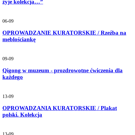
żyje kolekcja…”
06-09
OPROWADZANIE KURATORSKIE / Rzeźba na
meblościankę
09-09
Qigong w muzeum - prozdrowotne ćwiczenia dla
każdego
13-09
OPROWADZANIA KURATORSKIE / Plakat
polski. Kolekcja
13-09