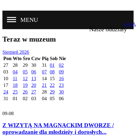
MENU
A
A
A
Nasze oddziały
Teraz w muzeum
Sierpień 2026
Pon
Wto
Śro
Czw
Pią
Sob
Nie
27
28
29
30
31
01
02
03
04
05
06
07
08
09
10
11
12
13
14
15
16
17
18
19
20
21
22
23
24
25
26
27
28
29
30
31
01
02
03
04
05
06
09-08
Z WIZYTĄ NA MAGNACKIM DWORZE /
oprowadzanie dla młodzieży i dorosłych...