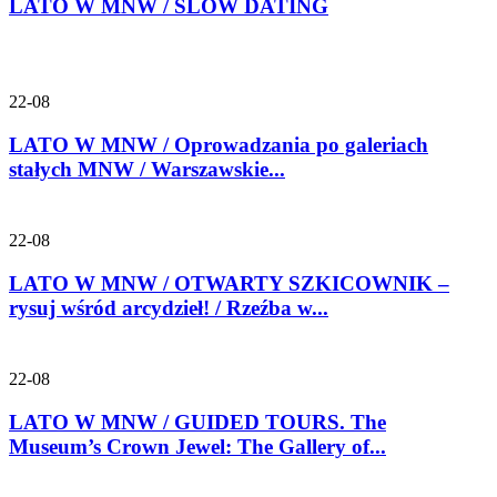
LATO W MNW / SLOW DATING
22-08
LATO W MNW / Oprowadzania po galeriach
stałych MNW / Warszawskie...
22-08
LATO W MNW / OTWARTY SZKICOWNIK –
rysuj wśród arcydzieł! / Rzeźba w...
22-08
LATO W MNW / GUIDED TOURS. The
Museum’s Crown Jewel: The Gallery of...