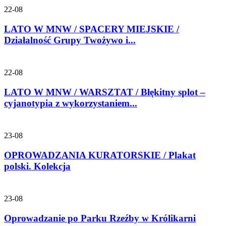
22-08
LATO W MNW / SPACERY MIEJSKIE /
Działalność Grupy Twożywo i...
22-08
LATO W MNW / WARSZTAT / Błękitny splot –
cyjanotypia z wykorzystaniem...
23-08
OPROWADZANIA KURATORSKIE / Plakat
polski. Kolekcja
23-08
Oprowadzanie po Parku Rzeźby w Królikarni