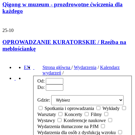
Qigong w muzeum - prozdrowotne ćwiczenia dla
każdego
25-10
OPROWADZANIE KURATORSKIE / Rzeźba na
meblościankę
EN
Strona główna
/
Wydarzenia
/
Kalendarz
wydarzeń
/
Od:
Do:
Gdzie:
Spotkania i oprowadzania
Wykłady
Warsztaty
Koncerty
Filmy
Wystawy
Konferencje naukowe
Wydarzenia tłumaczone na PJM
Wydarzenia dla osób z dysfukcją wzroku