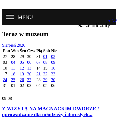
MENU
A
A
A
Nasze oddziały
Teraz w muzeum
Sierpień 2026
Pon
Wto
Śro
Czw
Pią
Sob
Nie
27
28
29
30
31
01
02
03
04
05
06
07
08
09
10
11
12
13
14
15
16
17
18
19
20
21
22
23
24
25
26
27
28
29
30
31
01
02
03
04
05
06
09-08
Z WIZYTĄ NA MAGNACKIM DWORZE /
oprowadzanie dla młodzieży i dorosłych...