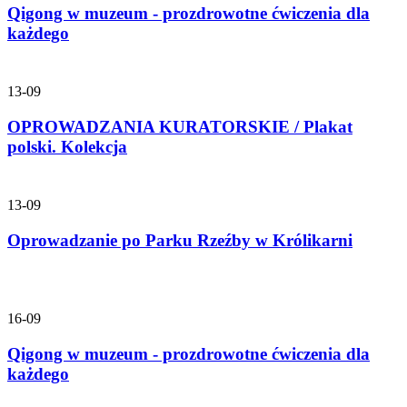
Qigong w muzeum - prozdrowotne ćwiczenia dla
każdego
13-09
OPROWADZANIA KURATORSKIE / Plakat
polski. Kolekcja
13-09
Oprowadzanie po Parku Rzeźby w Królikarni
16-09
Qigong w muzeum - prozdrowotne ćwiczenia dla
każdego