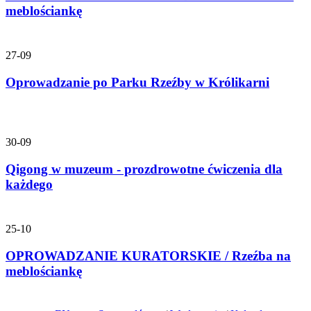
meblościankę
27-09
Oprowadzanie po Parku Rzeźby w Królikarni
30-09
Qigong w muzeum - prozdrowotne ćwiczenia dla
każdego
25-10
OPROWADZANIE KURATORSKIE / Rzeźba na
meblościankę