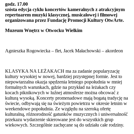
godz. 17.00
szósta edycja cyklu koncertów kameralnych z atrakcyjnym
repertuarem muzyki klasycznej, musicalowej i filmowej
organizowana przez Fundację Promocji Kultury OtwArte.
Muzeum Wnętrz w Otwocku Wielkim
Agnieszka Rogowiecka – flet, Jacek Małachowski – akordeon
KLASYKA NA LEŻAKACH ma za zadanie popularyzację
kultury wysokiej w nowej, bardziej przystępnej formie. Jest to
niepowtarzalna okazja spędzenia letniego popołudnia w mniej
formalnych warunkach, gdzie na przykład na leżakach czy
kocach piknikowych w luźnej atmosferze można obcować z
kulturą wysoką. Koncerty promenadowe mają bogatą tradycję na
świecie, odbywają się na świeżym powietrzu w okresie letnim w
weekendowe popołudnia. Ze względu na szeroką ofertę
kulturalną, różnorodność gatunków muzycznych i uniwersalność
przekazu wydarzenie skierowane jest do wszystkich grup
wiekowych. Szczególnie zachęcane są do udziału całe rodziny.