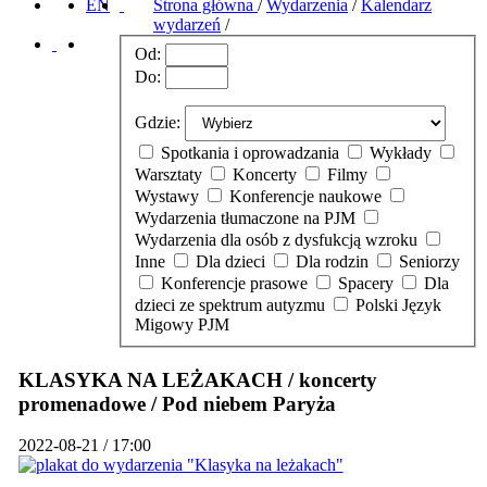
EN
Strona główna
/
Wydarzenia
/
Kalendarz
wydarzeń
/
Od:
Do:
Gdzie:
Spotkania i oprowadzania
Wykłady
Warsztaty
Koncerty
Filmy
Wystawy
Konferencje naukowe
Wydarzenia tłumaczone na PJM
Wydarzenia dla osób z dysfukcją wzroku
Inne
Dla dzieci
Dla rodzin
Seniorzy
Konferencje prasowe
Spacery
Dla
dzieci ze spektrum autyzmu
Polski Język
Migowy PJM
KLASYKA NA LEŻAKACH / koncerty
promenadowe / Pod niebem Paryża
2022-08-21 / 17:00