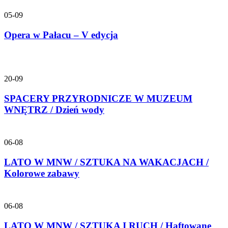
05-09
Opera w Pałacu – V edycja
20-09
SPACERY PRZYRODNICZE W MUZEUM
WNĘTRZ / Dzień wody
06-08
LATO W MNW / SZTUKA NA WAKACJACH /
Kolorowe zabawy
06-08
LATO W MNW / SZTUKA I RUCH / Haftowane