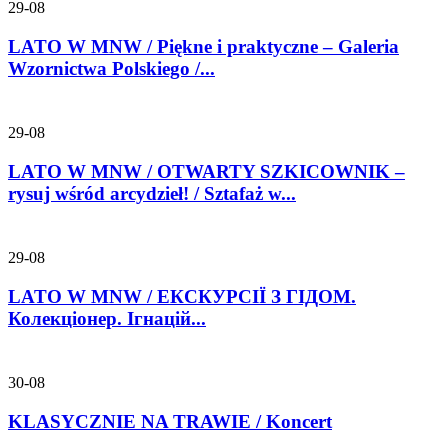
29-08
LATO W MNW / Piękne i praktyczne – Galeria
Wzornictwa Polskiego /...
29-08
LATO W MNW / OTWARTY SZKICOWNIK –
rysuj wśród arcydzieł! / Sztafaż w...
29-08
LATO W MNW / ЕКСКУРСІЇ З ГІДОМ.
Колекціонер. Ігнацій...
30-08
KLASYCZNIE NA TRAWIE / Koncert