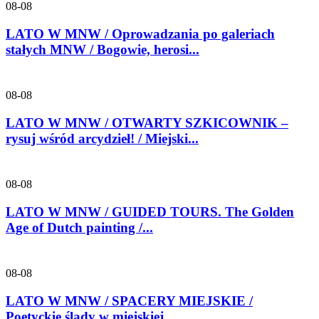
08-08
LATO W MNW / Oprowadzania po galeriach
stałych MNW / Bogowie, herosi...
08-08
LATO W MNW / OTWARTY SZKICOWNIK –
rysuj wśród arcydzieł! / Miejski...
08-08
LATO W MNW / GUIDED TOURS. The Golden
Age of Dutch painting /...
08-08
LATO W MNW / SPACERY MIEJSKIE /
Poetyckie ślady w miejskiej...