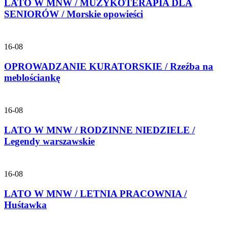
LATO W MNW / MUZYKOTERAPIA DLA
SENIORÓW / Morskie opowieści
16-08
OPROWADZANIE KURATORSKIE / Rzeźba na
meblościankę
16-08
LATO W MNW / RODZINNE NIEDZIELE /
Legendy warszawskie
16-08
LATO W MNW / LETNIA PRACOWNIA /
Huśtawka