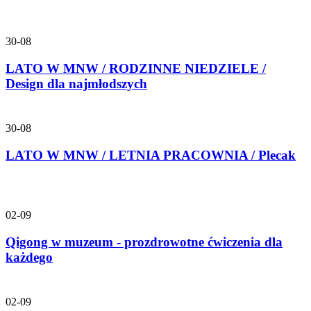
30-08
LATO W MNW / RODZINNE NIEDZIELE /
Design dla najmłodszych
30-08
LATO W MNW / LETNIA PRACOWNIA / Plecak
02-09
Qigong w muzeum - prozdrowotne ćwiczenia dla
każdego
02-09