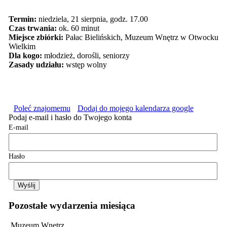
Termin:
niedziela, 21 sierpnia, godz. 17.00
Czas trwania:
ok. 60 minut
Miejsce zbiórki:
Pałac Bielińskich, Muzeum Wnętrz w Otwocku
Wielkim
Dla kogo:
młodzież, dorośli, seniorzy
Zasady udziału:
wstęp wolny
Poleć znajomemu
Dodaj do mojego kalendarza google
Podaj e-mail i hasło do Twojego konta
E-mail
Hasło
Pozostałe wydarzenia miesiąca
Muzeum Wnętrz