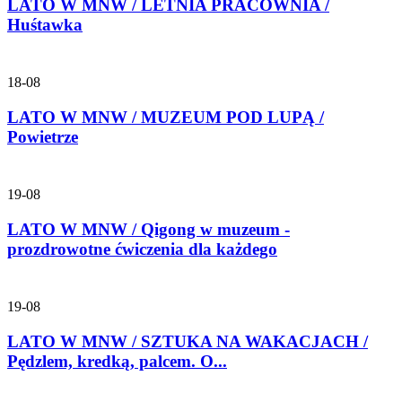
LATO W MNW / LETNIA PRACOWNIA /
Huśtawka
18-08
LATO W MNW / MUZEUM POD LUPĄ /
Powietrze
19-08
LATO W MNW / Qigong w muzeum -
prozdrowotne ćwiczenia dla każdego
19-08
LATO W MNW / SZTUKA NA WAKACJACH /
Pędzlem, kredką, palcem. O...