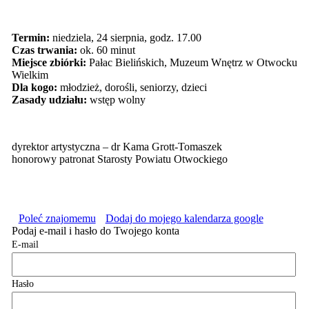
Termin:
niedziela, 24 sierpnia, godz. 17.00
Czas trwania:
ok. 60 minut
Miejsce zbiórki:
Pałac Bielińskich, Muzeum Wnętrz w Otwocku
Wielkim
Dla kogo:
młodzież, dorośli, seniorzy, dzieci
Zasady udziału:
wstęp wolny
dyrektor artystyczna – dr Kama Grott-Tomaszek
honorowy patronat Starosty Powiatu Otwockiego
Poleć znajomemu
Dodaj do mojego kalendarza google
Podaj e-mail i hasło do Twojego konta
E-mail
Hasło