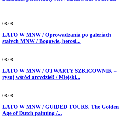
08-08
LATO W MNW / Oprowadzania po galeriach
stałych MNW / Bogowie, herosi...
08-08
LATO W MNW / OTWARTY SZKICOWNIK –
rysuj wśród arcydzieł! / Miejski...
08-08
LATO W MNW / GUIDED TOURS. The Golden
Age of Dutch painting /...