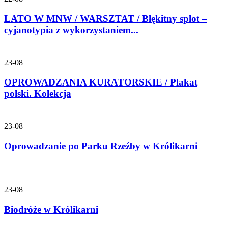
LATO W MNW / WARSZTAT / Błękitny splot –
cyjanotypia z wykorzystaniem...
23-08
OPROWADZANIA KURATORSKIE / Plakat
polski. Kolekcja
23-08
Oprowadzanie po Parku Rzeźby w Królikarni
23-08
Biodróże w Królikarni