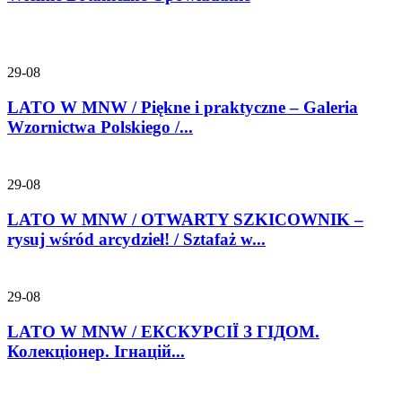
29-08
LATO W MNW / Piękne i praktyczne – Galeria
Wzornictwa Polskiego /...
29-08
LATO W MNW / OTWARTY SZKICOWNIK –
rysuj wśród arcydzieł! / Sztafaż w...
29-08
LATO W MNW / ЕКСКУРСІЇ З ГІДОМ.
Колекціонер. Ігнацій...