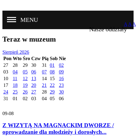
MENU
A
A
A
Nasze oddziały
Teraz w muzeum
Sierpień 2026
Pon
Wto
Śro
Czw
Pią
Sob
Nie
27
28
29
30
31
01
02
03
04
05
06
07
08
09
10
11
12
13
14
15
16
17
18
19
20
21
22
23
24
25
26
27
28
29
30
31
01
02
03
04
05
06
09-08
Z WIZYTĄ NA MAGNACKIM DWORZE /
oprowadzanie dla młodzieży i dorosłych...