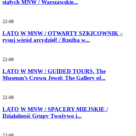
stałych MNW / Warszawskie...
22-08
LATO W MNW / OTWARTY SZKICOWNIK –
rysuj wśród arcydzieł! / Rzeźba w...
22-08
LATO W MNW / GUIDED TOURS. The
Museum’s Crown Jewel: The Gallery of...
22-08
LATO W MNW / SPACERY MIEJSKIE /
Działalność Grupy Twożywo i...
22-08