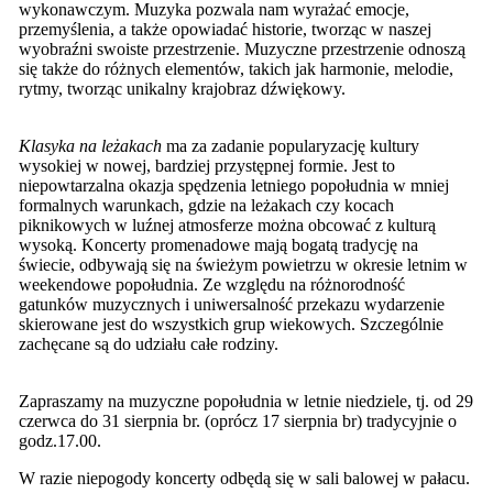
wykonawczym. Muzyka pozwala nam wyrażać emocje,
przemyślenia, a także opowiadać historie, tworząc w naszej
wyobraźni swoiste przestrzenie. Muzyczne przestrzenie odnoszą
się także do różnych elementów, takich jak harmonie, melodie,
rytmy, tworząc unikalny krajobraz dźwiękowy.
Klasyka na leżakach
ma za zadanie popularyzację kultury
wysokiej w nowej, bardziej przystępnej formie. Jest to
niepowtarzalna okazja spędzenia letniego popołudnia w mniej
formalnych warunkach, gdzie na leżakach czy kocach
piknikowych w luźnej atmosferze można obcować z kulturą
wysoką. Koncerty promenadowe mają bogatą tradycję na
świecie, odbywają się na świeżym powietrzu w okresie letnim w
weekendowe popołudnia. Ze względu na różnorodność
gatunków muzycznych i uniwersalność przekazu wydarzenie
skierowane jest do wszystkich grup wiekowych. Szczególnie
zachęcane są do udziału całe rodziny.
Zapraszamy na muzyczne popołudnia w letnie niedziele, tj. od 29
czerwca do 31 sierpnia br. (oprócz 17 sierpnia br) tradycyjnie o
godz.17.00.
W razie niepogody koncerty odbędą się w sali balowej w pałacu.