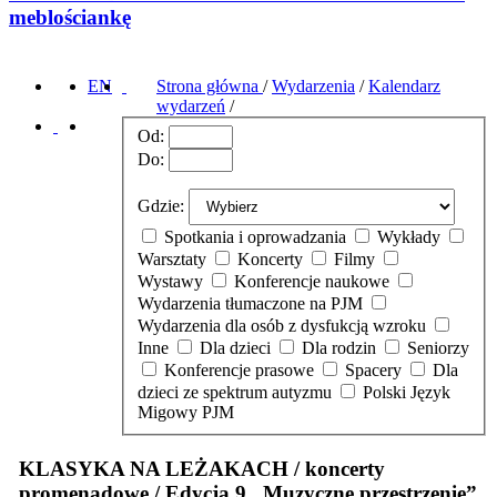
meblościankę
EN
Strona główna
/
Wydarzenia
/
Kalendarz
wydarzeń
/
Od:
Do:
Gdzie:
Spotkania i oprowadzania
Wykłady
Warsztaty
Koncerty
Filmy
Wystawy
Konferencje naukowe
Wydarzenia tłumaczone na PJM
Wydarzenia dla osób z dysfukcją wzroku
Inne
Dla dzieci
Dla rodzin
Seniorzy
Konferencje prasowe
Spacery
Dla
dzieci ze spektrum autyzmu
Polski Język
Migowy PJM
KLASYKA NA LEŻAKACH / koncerty
promenadowe / Edycja 9 „Muzyczne przestrzenie”