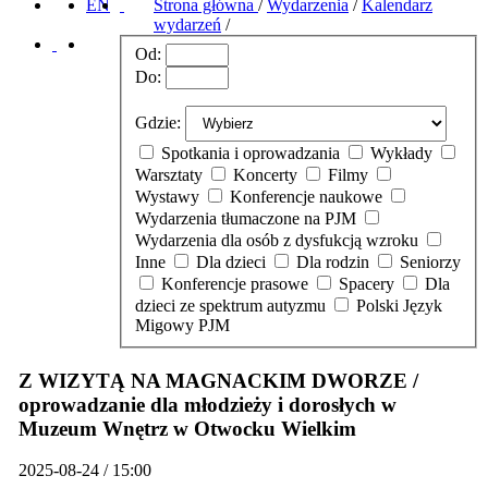
EN
Strona główna
/
Wydarzenia
/
Kalendarz
wydarzeń
/
Od:
Do:
Gdzie:
Spotkania i oprowadzania
Wykłady
Warsztaty
Koncerty
Filmy
Wystawy
Konferencje naukowe
Wydarzenia tłumaczone na PJM
Wydarzenia dla osób z dysfukcją wzroku
Inne
Dla dzieci
Dla rodzin
Seniorzy
Konferencje prasowe
Spacery
Dla
dzieci ze spektrum autyzmu
Polski Język
Migowy PJM
Z WIZYTĄ NA MAGNACKIM DWORZE /
oprowadzanie dla młodzieży i dorosłych w
Muzeum Wnętrz w Otwocku Wielkim
2025-08-24 / 15:00