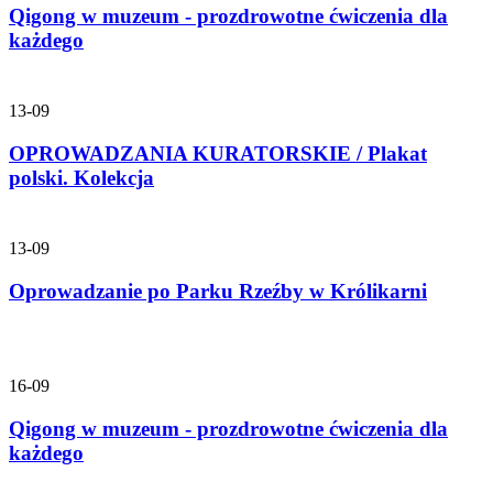
Qigong w muzeum - prozdrowotne ćwiczenia dla
każdego
13-09
OPROWADZANIA KURATORSKIE / Plakat
polski. Kolekcja
13-09
Oprowadzanie po Parku Rzeźby w Królikarni
16-09
Qigong w muzeum - prozdrowotne ćwiczenia dla
każdego