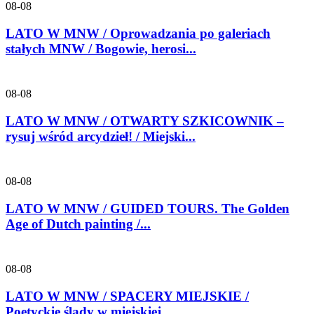
08-08
LATO W MNW / Oprowadzania po galeriach
stałych MNW / Bogowie, herosi...
08-08
LATO W MNW / OTWARTY SZKICOWNIK –
rysuj wśród arcydzieł! / Miejski...
08-08
LATO W MNW / GUIDED TOURS. The Golden
Age of Dutch painting /...
08-08
LATO W MNW / SPACERY MIEJSKIE /
Poetyckie ślady w miejskiej...