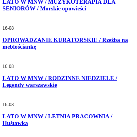
LATO W MNW / MUZYKOTERAPIA DLA
SENIORÓW / Morskie opowieści
16-08
OPROWADZANIE KURATORSKIE / Rzeźba na
meblościankę
16-08
LATO W MNW / RODZINNE NIEDZIELE /
Legendy warszawskie
16-08
LATO W MNW / LETNIA PRACOWNIA /
Huśtawka