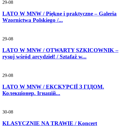
29-08
LATO W MNW / Piękne i praktyczne – Galeria
Wzornictwa Polskiego /...
29-08
LATO W MNW / OTWARTY SZKICOWNIK –
rysuj wśród arcydzieł! / Sztafaż w...
29-08
LATO W MNW / ЕКСКУРСІЇ З ГІДОМ.
Колекціонер. Ігнацій...
30-08
KLASYCZNIE NA TRAWIE / Koncert