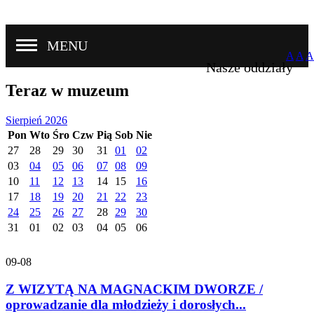
MENU
A
A
A
Nasze oddziały
Teraz w muzeum
Sierpień 2026
Pon
Wto
Śro
Czw
Pią
Sob
Nie
27
28
29
30
31
01
02
03
04
05
06
07
08
09
10
11
12
13
14
15
16
17
18
19
20
21
22
23
24
25
26
27
28
29
30
31
01
02
03
04
05
06
09-08
Z WIZYTĄ NA MAGNACKIM DWORZE /
oprowadzanie dla młodzieży i dorosłych...