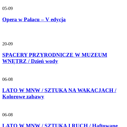
05-09
Opera w Pałacu – V edycja
20-09
SPACERY PRZYRODNICZE W MUZEUM
WNĘTRZ / Dzień wody
06-08
LATO W MNW / SZTUKA NA WAKACJACH /
Kolorowe zabawy
06-08
LATO W MNW / SZTUKA I RUCH / Haftowane