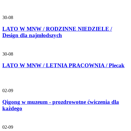
30-08
LATO W MNW / RODZINNE NIEDZIELE /
Design dla najmłodszych
30-08
LATO W MNW / LETNIA PRACOWNIA / Plecak
02-09
Qigong w muzeum - prozdrowotne ćwiczenia dla
każdego
02-09