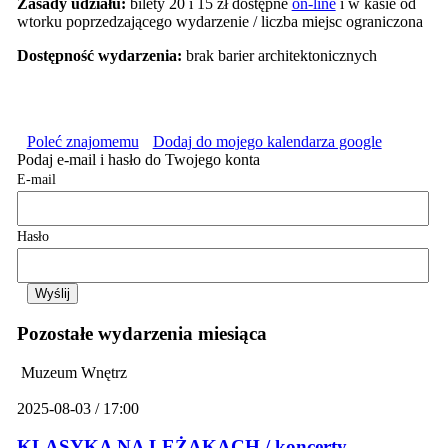
Zasady udziału:
bilety 20 i 15 zł dostępne
on-line
i w kasie od
wtorku poprzedzającego wydarzenie / liczba miejsc ograniczona
Dostępność wydarzenia:
brak barier architektonicznych
Poleć znajomemu
Dodaj do mojego kalendarza google
Podaj e-mail i hasło do Twojego konta
E-mail
Hasło
Pozostałe wydarzenia miesiąca
Muzeum Wnętrz
2025-08-03 / 17:00
KLASYKA NA LEŻAKACH / koncerty