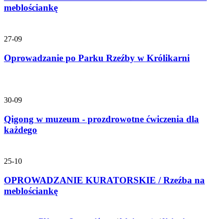
meblościankę
27-09
Oprowadzanie po Parku Rzeźby w Królikarni
30-09
Qigong w muzeum - prozdrowotne ćwiczenia dla
każdego
25-10
OPROWADZANIE KURATORSKIE / Rzeźba na
meblościankę